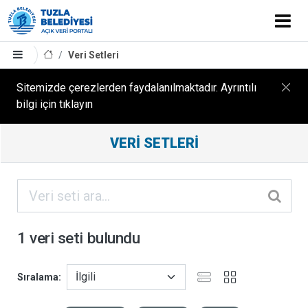
Veri Setleri
Sitemizde çerezlerden faydalanılmaktadır. Ayrıntılı
bilgi için tıklayın
Filtreleme
VERI SETLERI
Sonuçları
ORGANIZASYONLAR
KATEGORILER
1 veri seti bulundu
ETIKETLER
Sıralama
FORMATLAR