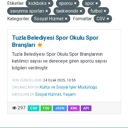
Etiketler:
kickboks
sporcu
spor
LISANSLAR
savunma sporları
taekwondo
futbol
Kategoriler:
Sosyal Hizmet
Formatlar:
CSV
Tuzla Belediyesi Spor Okulu Spor
Branşları
Tuzla Belediyesi Spor Okulu Spor Branşlarının
katılımcı sayısı ve dereceye giren sporcu sayısı
bilgileri verilmiştir.
SON GÜNCELLEME
24 Ocak 2025, 10:55
Kültür ve Sosyal İşler Müdürlüğü
ORGANIZASYON
Sosyal Hizmet
,
Yaşam
KATEGORILER
297
CSV
TSV
JSON
XML
API