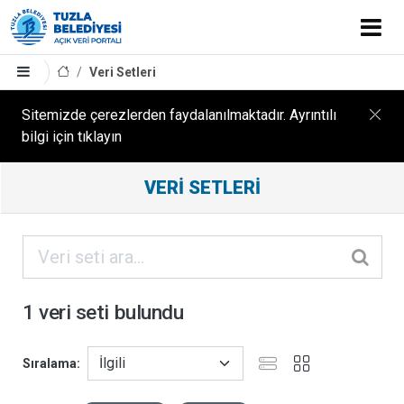
Veri Setleri
Sitemizde çerezlerden faydalanılmaktadır. Ayrıntılı
bilgi için tıklayın
Filtreleme
VERI SETLERI
Sonuçları
ORGANIZASYONLAR
KATEGORILER
1 veri seti bulundu
ETIKETLER
Sıralama
FORMATLAR