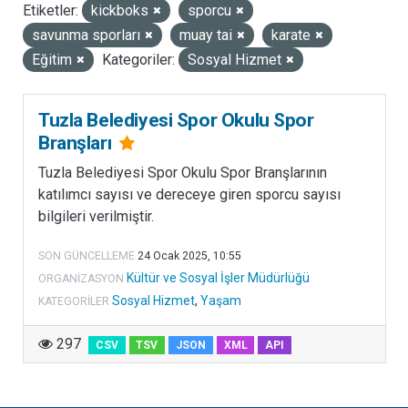
Etiketler:
kickboks
sporcu
LISANSLAR
savunma sporları
muay tai
karate
Eğitim
Kategoriler:
Sosyal Hizmet
Tuzla Belediyesi Spor Okulu Spor
Branşları
Tuzla Belediyesi Spor Okulu Spor Branşlarının
katılımcı sayısı ve dereceye giren sporcu sayısı
bilgileri verilmiştir.
SON GÜNCELLEME
24 Ocak 2025, 10:55
Kültür ve Sosyal İşler Müdürlüğü
ORGANIZASYON
Sosyal Hizmet
,
Yaşam
KATEGORILER
297
CSV
TSV
JSON
XML
API