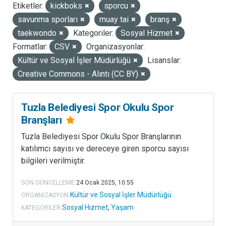
Etiketler:
kickboks
sporcu
LISANSLAR
savunma sporları
muay tai
branş
taekwondo
Kategoriler:
Sosyal Hizmet
Formatlar:
CSV
Organizasyonlar:
Kültür ve Sosyal İşler Müdürlüğü
Lisanslar:
Creative Commons - Alıntı (CC BY)
Tuzla Belediyesi Spor Okulu Spor
Branşları
Tuzla Belediyesi Spor Okulu Spor Branşlarının
katılımcı sayısı ve dereceye giren sporcu sayısı
bilgileri verilmiştir.
SON GÜNCELLEME
24 Ocak 2025, 10:55
Kültür ve Sosyal İşler Müdürlüğü
ORGANIZASYON
Sosyal Hizmet
,
Yaşam
KATEGORILER