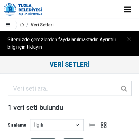
Veri Setleri
Sitemizde çerezlerden faydalanılmaktadır. Ayrıntılı
bilgi için tıklayın
Filtreleme
VERI SETLERI
Sonuçları
ORGANIZASYONLAR
KATEGORILER
1 veri seti bulundu
ETIKETLER
Sıralama
FORMATLAR