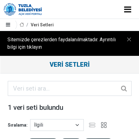
Veri Setleri
Sitemizde çerezlerden faydalanılmaktadır. Ayrıntılı
bilgi için tıklayın
Filtreleme
VERI SETLERI
Sonuçları
ORGANIZASYONLAR
KATEGORILER
1 veri seti bulundu
ETIKETLER
Sıralama
FORMATLAR