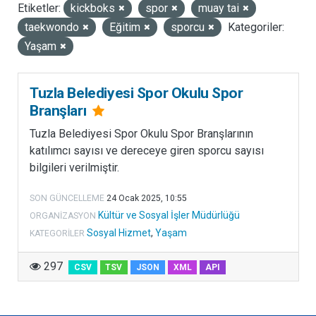
Etiketler:
kickboks
spor
muay tai
LISANSLAR
taekwondo
Eğitim
sporcu
Kategoriler:
Yaşam
Tuzla Belediyesi Spor Okulu Spor
Branşları
Tuzla Belediyesi Spor Okulu Spor Branşlarının
katılımcı sayısı ve dereceye giren sporcu sayısı
bilgileri verilmiştir.
SON GÜNCELLEME
24 Ocak 2025, 10:55
Kültür ve Sosyal İşler Müdürlüğü
ORGANIZASYON
Sosyal Hizmet
,
Yaşam
KATEGORILER
297
CSV
TSV
JSON
XML
API