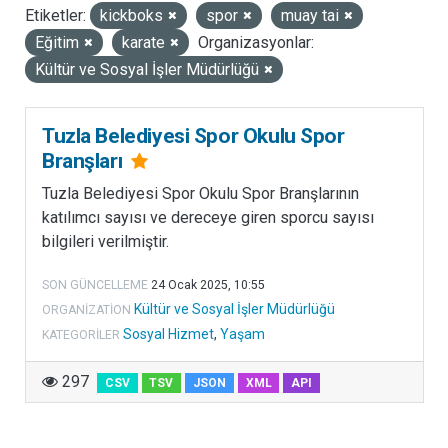
Etiketler:
kickboks
spor
muay tai
LISANSLAR
Eğitim
karate
Organizasyonlar:
Kültür ve Sosyal İşler Müdürlüğü
Tuzla Belediyesi Spor Okulu Spor
Branşları
Tuzla Belediyesi Spor Okulu Spor Branşlarının
katılımcı sayısı ve dereceye giren sporcu sayısı
bilgileri verilmiştir.
SON GÜNCELLEME
24 Ocak 2025, 10:55
Kültür ve Sosyal İşler Müdürlüğü
ORGANIZATION
Sosyal Hizmet
,
Yaşam
KATEGORILER
297
CSV
TSV
JSON
XML
API