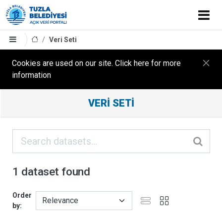
Veri Seti
Cookies are used on our site. Click here for more
information
Filter
VERI SETI
Results
ORGANIZASYONLAR
KATEGORILER
1 dataset found
ETIKETLER
Order
by
FORMATLAR