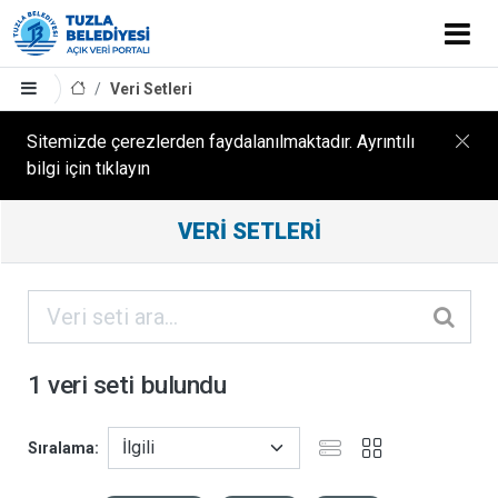
Veri Setleri
Sitemizde çerezlerden faydalanılmaktadır. Ayrıntılı
bilgi için tıklayın
Filtreleme
VERI SETLERI
Sonuçları
ORGANIZASYONLAR
KATEGORILER
1 veri seti bulundu
ETIKETLER
Sıralama
FORMATLAR