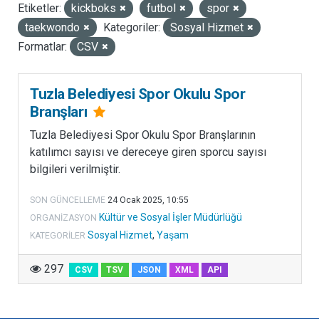
Etiketler:
kickboks
futbol
spor
LISANSLAR
taekwondo
Kategoriler:
Sosyal Hizmet
Formatlar:
CSV
Tuzla Belediyesi Spor Okulu Spor
Branşları
Tuzla Belediyesi Spor Okulu Spor Branşlarının
katılımcı sayısı ve dereceye giren sporcu sayısı
bilgileri verilmiştir.
SON GÜNCELLEME
24 Ocak 2025, 10:55
Kültür ve Sosyal İşler Müdürlüğü
ORGANIZASYON
Sosyal Hizmet
,
Yaşam
KATEGORILER
297
CSV
TSV
JSON
XML
API