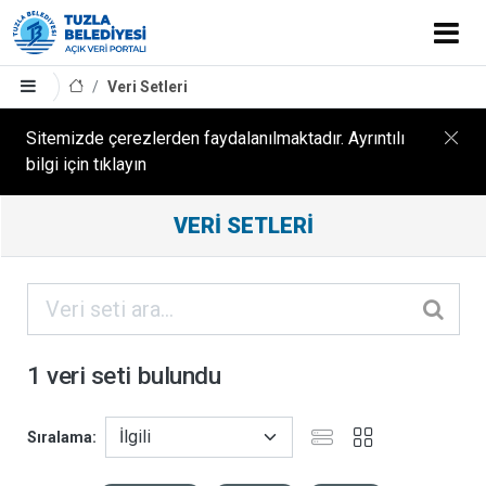
Veri Setleri
Sitemizde çerezlerden faydalanılmaktadır. Ayrıntılı
bilgi için tıklayın
Filtreleme
VERI SETLERI
Sonuçları
ORGANIZASYONLAR
KATEGORILER
1 veri seti bulundu
ETIKETLER
Sıralama
FORMATLAR