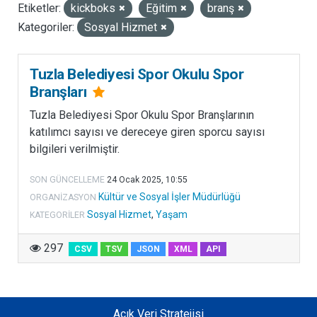
Etiketler:
kickboks
Eğitim
branş
LISANSLAR
Kategoriler:
Sosyal Hizmet
Tuzla Belediyesi Spor Okulu Spor
Branşları
Tuzla Belediyesi Spor Okulu Spor Branşlarının
katılımcı sayısı ve dereceye giren sporcu sayısı
bilgileri verilmiştir.
SON GÜNCELLEME
24 Ocak 2025, 10:55
Kültür ve Sosyal İşler Müdürlüğü
ORGANIZASYON
Sosyal Hizmet
,
Yaşam
KATEGORILER
297
CSV
TSV
JSON
XML
API
Açık Veri Stratejisi