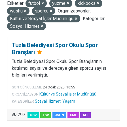
Etiketler:
futbol
yüzme
kickboks
LISANSLAR
wushu
sporcu
Organizasyonlar:
Kültür ve Sosyal İşler Müdürlüğü
Kategoriler:
Sosyal Hizmet
Tuzla Belediyesi Spor Okulu Spor
Branşları
Tuzla Belediyesi Spor Okulu Spor Branşlarının
katılımcı sayısı ve dereceye giren sporcu sayısı
bilgileri verilmiştir.
SON GÜNCELLEME
24 Ocak 2025, 10:55
Kültür ve Sosyal İşler Müdürlüğü
ORGANIZASYON
Sosyal Hizmet
,
Yaşam
KATEGORILER
297
CSV
TSV
JSON
XML
API