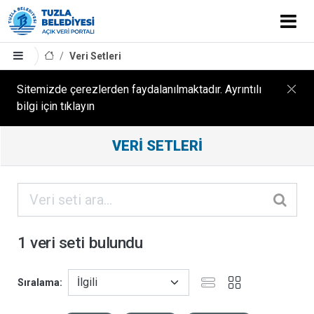
Veri Setleri
Sitemizde çerezlerden faydalanılmaktadır. Ayrıntılı
bilgi için tıklayın
Filtreleme
VERI SETLERI
Sonuçları
ORGANIZASYONLAR
KATEGORILER
1 veri seti bulundu
ETIKETLER
Sıralama
FORMATLAR