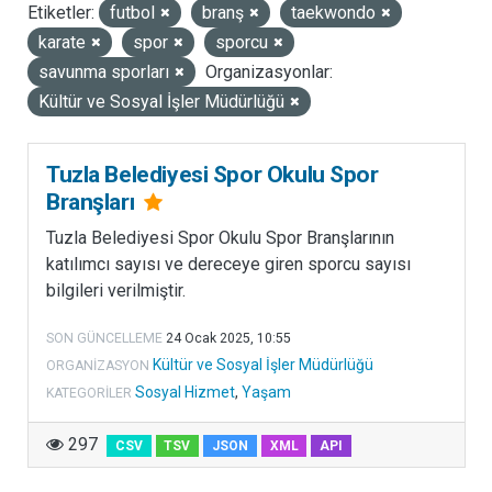
Etiketler:
futbol
branş
taekwondo
LISANSLAR
karate
spor
sporcu
savunma sporları
Organizasyonlar:
Kültür ve Sosyal İşler Müdürlüğü
Tuzla Belediyesi Spor Okulu Spor
Branşları
Tuzla Belediyesi Spor Okulu Spor Branşlarının
katılımcı sayısı ve dereceye giren sporcu sayısı
bilgileri verilmiştir.
SON GÜNCELLEME
24 Ocak 2025, 10:55
Kültür ve Sosyal İşler Müdürlüğü
ORGANIZASYON
Sosyal Hizmet
,
Yaşam
KATEGORILER
297
CSV
TSV
JSON
XML
API