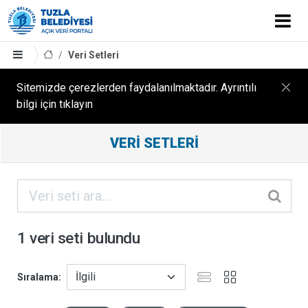
Veri Setleri
Sitemizde çerezlerden faydalanılmaktadır. Ayrıntılı
bilgi için tıklayın
Filtreleme
VERI SETLERI
Sonuçları
ORGANIZASYONLAR
KATEGORILER
1 veri seti bulundu
ETIKETLER
Sıralama
FORMATLAR