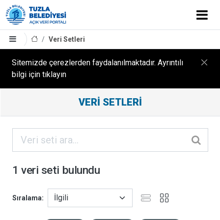
Veri Setleri
Sitemizde çerezlerden faydalanılmaktadır. Ayrıntılı
bilgi için tıklayın
Filtreleme
VERI SETLERI
Sonuçları
ORGANIZASYONLAR
KATEGORILER
1 veri seti bulundu
ETIKETLER
Sıralama
FORMATLAR