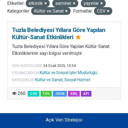
Etiketler:
etkinlik
seminer
yayınlar
LISANSLAR
Kategoriler:
Kültür ve Sanat
Formatlar:
CSV
Tuzla Belediyesi Yıllara Göre Yapılan
Kültür-Sanat Etkinlikleri
Tuzla Belediyesi Yıllara Göre Yapılan Kültür-Sanat
Etkinliklerinin sayı bilgisi verilmiştir.
SON GÜNCELLEME
24 Ocak 2025, 10:54
Kültür ve Sosyal İşler Müdürlüğü
ORGANIZASYON
Kültür ve Sanat
,
Sosyal Hizmet
KATEGORILER
260
CSV
TSV
JSON
XML
API
Açık Veri Stratejisi