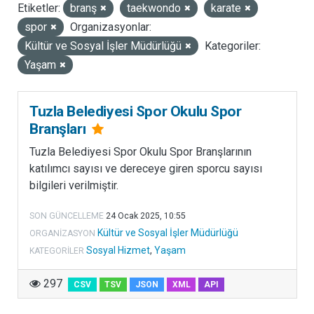
Etiketler:
branş
taekwondo
karate
LISANSLAR
spor
Organizasyonlar:
Kültür ve Sosyal İşler Müdürlüğü
Kategoriler:
Yaşam
Tuzla Belediyesi Spor Okulu Spor
Branşları
Tuzla Belediyesi Spor Okulu Spor Branşlarının
katılımcı sayısı ve dereceye giren sporcu sayısı
bilgileri verilmiştir.
SON GÜNCELLEME
24 Ocak 2025, 10:55
Kültür ve Sosyal İşler Müdürlüğü
ORGANIZASYON
Sosyal Hizmet
,
Yaşam
KATEGORILER
297
CSV
TSV
JSON
XML
API