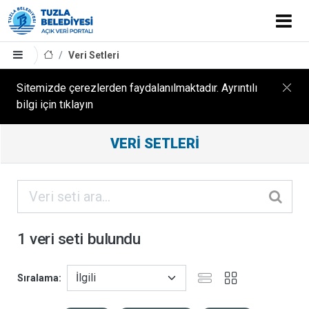
Veri Setleri
Sitemizde çerezlerden faydalanılmaktadır. Ayrıntılı
bilgi için tıklayın
Filtreleme
VERI SETLERI
Sonuçları
ORGANIZASYONLAR
KATEGORILER
1 veri seti bulundu
ETIKETLER
Sıralama
FORMATLAR