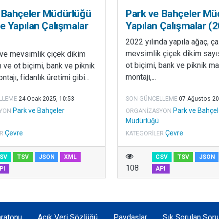
 Bahçeler Müdürlüğü
Park ve Bahçeler Mü
re Yapılan Çalışmalar
Yapılan Çalışmalar (
2022 yılında yapıla ağaç, ça
mevsimlik çiçek dikim sayıs
 ve mevsimlik çiçek dikim
ot biçimi, bank ve piknik m
m ve ot biçimi, bank ve piknik
montajı,...
ajı, fidanlık üretimi gibi...
LLEME
24 Ocak 2025, 10:53
SON GÜNCELLEME
07 Ağustos 20
Park ve Bahçeler
Park ve Bahçel
YON
ORGANIZASYON
Müdürlüğü
Çevre
Çevre
R
KATEGORILER
SV
TSV
JSON
XML
CSV
TSV
JSON
108
PI
API
ratonu
Açık Veri Sözlüğü
Paydaşlar
Sık Sorulan Soru