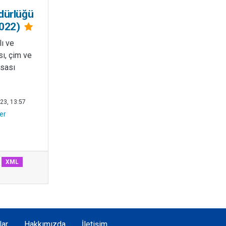
dürlüğü
2022)
lı ve
ı, çim ve
asası
23, 13:57
er
XML
lar
Hakkımızda
İletişim