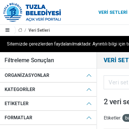
VERI SETLERI
Veri Setleri
Sitemizde çerezlerden faydalanılmaktadır. Ayrıntılı bilgi için t
Filtreleme Sonuçları
VERI SET
ORGANIZASYONLAR
KATEGORILER
2 veri s
ETIKETLER
FORMATLAR
Etiketler:
b