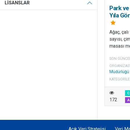
LISANSLAR
Park ve
Yıla Gö
Ağaç, çalı
sayısı, çi
masası mont
SON GÜNCE
ORGANIZAS
Müdürlüğü
KATEGORILE
C
172
A
Açık Veri Stratejisi
Veri Ma