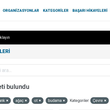
ORGANIZASYONLAR
KATEGORILER
BAŞARI HIKAYELERI
ıklayın
LERI
eti bulundu
ank
ağaç
ot
budama
Kategoriler:
Çevre