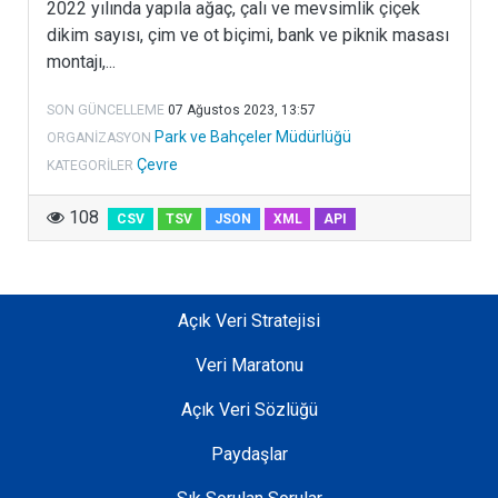
2022 yılında yapıla ağaç, çalı ve mevsimlik çiçek
dikim sayısı, çim ve ot biçimi, bank ve piknik masası
montajı,...
SON GÜNCELLEME
07 Ağustos 2023, 13:57
Park ve Bahçeler Müdürlüğü
ORGANIZASYON
Çevre
KATEGORILER
108
CSV
TSV
JSON
XML
API
Açık Veri Stratejisi
Veri Maratonu
Açık Veri Sözlüğü
Paydaşlar