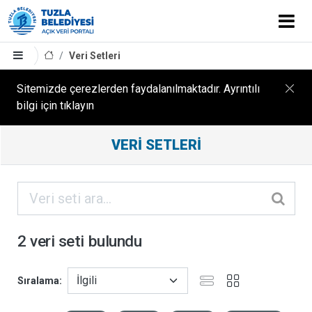
Veri Setleri
Sitemizde çerezlerden faydalanılmaktadır. Ayrıntılı
bilgi için tıklayın
Filtreleme
VERI SETLERI
Sonuçları
ORGANIZASYONLAR
KATEGORILER
2 veri seti bulundu
ETIKETLER
Sıralama
FORMATLAR