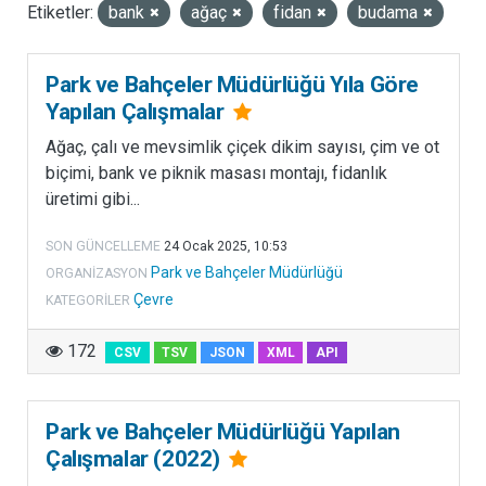
Etiketler:
bank
ağaç
fidan
budama
LISANSLAR
Park ve Bahçeler Müdürlüğü Yıla Göre
Yapılan Çalışmalar
Ağaç, çalı ve mevsimlik çiçek dikim sayısı, çim ve ot
biçimi, bank ve piknik masası montajı, fidanlık
üretimi gibi...
SON GÜNCELLEME
24 Ocak 2025, 10:53
Park ve Bahçeler Müdürlüğü
ORGANIZASYON
Çevre
KATEGORILER
172
CSV
TSV
JSON
XML
API
Park ve Bahçeler Müdürlüğü Yapılan
Çalışmalar (2022)