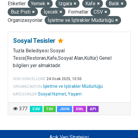
Etiketler:
Yemek
Izgara
Kafe
Balık
LISANSLAR
Buz Pisti
İçecek
Formatlar:
CSV
Organizasyonlar:
İşletme ve İştirakler Müdürlüğü
Sosyal Tesisler
Tuzla Belediyesi Sosyal
Tesis(Restoran,Kafe,Sosyal Alan,Kültür) Genel
bilgileri yer almaktadır.
SON GÜNCELLEME
24 Ocak 2025, 10:55
İşletme ve İştirakler Müdürlüğü
ORGANIZASYON
Sosyal Hizmet
,
Yaşam
KATEGORILER
377
CSV
TSV
JSON
XML
API
Açık Veri Stratejisi