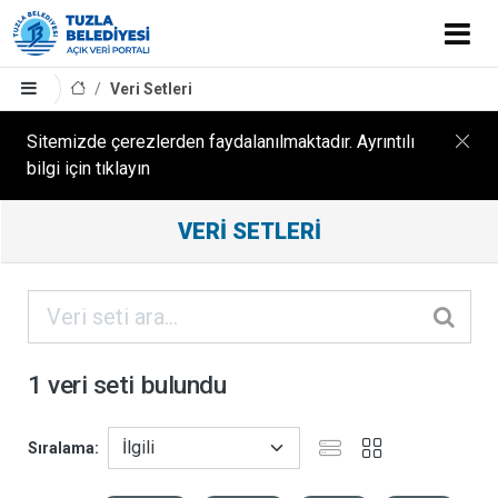
Veri Setleri
Sitemizde çerezlerden faydalanılmaktadır. Ayrıntılı
bilgi için tıklayın
Filtreleme
VERI SETLERI
Sonuçları
ORGANIZASYONLAR
KATEGORILER
1 veri seti bulundu
ETIKETLER
Sıralama
FORMATLAR