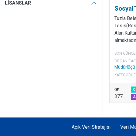
LISANSLAR
Sosyal 
Tuzla Bel
Tesis(Res
Alan,Kültür
almaktadır
SON GÜNCE
ORGANIZAS
Müdürlüğü
KATEGORILE
C
377
A
Açık Veri Stratejisi
Veri Ma