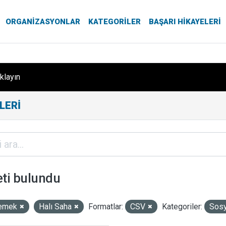
ORGANIZASYONLAR
KATEGORILER
BAŞARI HIKAYELERI
ıklayın
LERI
eti bulundu
emek
Halı Saha
Formatlar:
CSV
Kategoriler:
Sosy