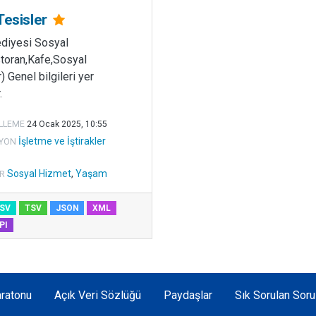
Tesisler
ediyesi Sosyal
toran,Kafe,Sosyal
) Genel bilgileri yer
.
LLEME
24 Ocak 2025, 10:55
İşletme ve İştirakler
YON
Sosyal Hizmet
,
Yaşam
R
SV
TSV
JSON
XML
PI
ratonu
Açık Veri Sözlüğü
Paydaşlar
Sık Sorulan Soru