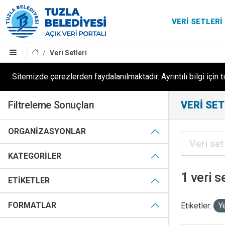
VERI SETLERI
Veri Setleri
Sitemizde çerezlerden faydalanılmaktadır. Ayrıntılı bilgi için t
Filtreleme Sonuçları
VERI SET
ORGANIZASYONLAR
KATEGORILER
1 veri s
ETIKETLER
FORMATLAR
Etiketler:
Y