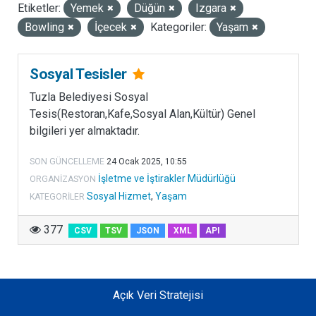
Etiketler:
Yemek
Düğün
Izgara
LISANSLAR
Bowling
İçecek
Kategoriler:
Yaşam
Sosyal Tesisler
Tuzla Belediyesi Sosyal
Tesis(Restoran,Kafe,Sosyal Alan,Kültür) Genel
bilgileri yer almaktadır.
SON GÜNCELLEME
24 Ocak 2025, 10:55
İşletme ve İştirakler Müdürlüğü
ORGANIZASYON
Sosyal Hizmet
,
Yaşam
KATEGORILER
377
CSV
TSV
JSON
XML
API
Açık Veri Stratejisi