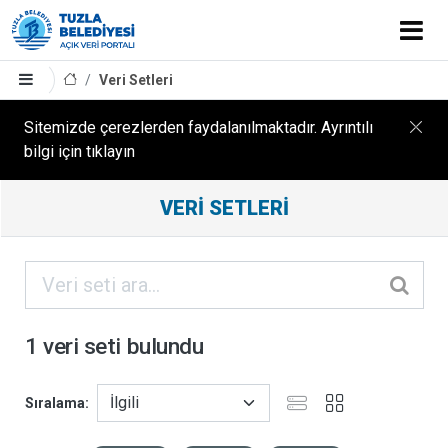
Veri Setleri
Sitemizde çerezlerden faydalanılmaktadır. Ayrıntılı
bilgi için tıklayın
Filtreleme
VERI SETLERI
Sonuçları
ORGANIZASYONLAR
KATEGORILER
1 veri seti bulundu
ETIKETLER
Sıralama
FORMATLAR