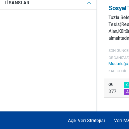
LISANSLAR
Sosyal 
Tuzla Bel
Tesis(Res
Alan,Kültür
almaktadır
SON GÜNCE
ORGANIZAS
Müdürlüğü
KATEGORILE
C
377
A
Açık Veri Stratejisi
Veri Ma