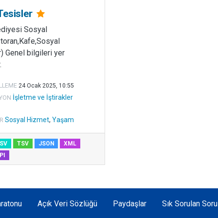
Tesisler
ediyesi Sosyal
toran,Kafe,Sosyal
) Genel bilgileri yer
.
LLEME
24 Ocak 2025, 10:55
İşletme ve İştirakler
YON
Sosyal Hizmet
,
Yaşam
R
SV
TSV
JSON
XML
PI
ratonu
Açık Veri Sözlüğü
Paydaşlar
Sık Sorulan Soru