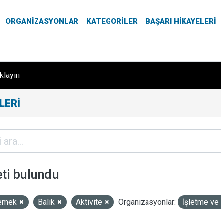
ORGANIZASYONLAR
KATEGORILER
BAŞARI HIKAYELERI
ıklayın
LERI
eti bulundu
emek
Balık
Aktivite
Organizasyonlar:
İşletme ve 