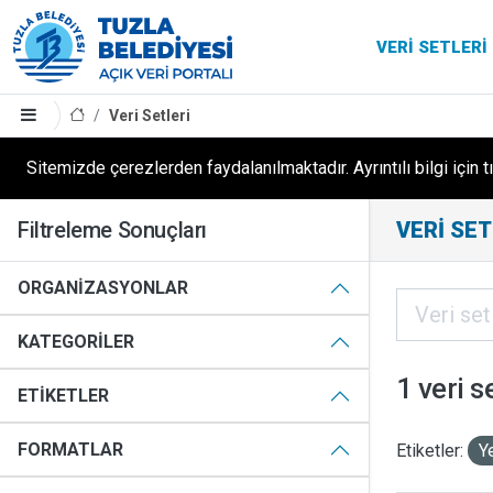
VERI SETLERI
Veri Setleri
Sitemizde çerezlerden faydalanılmaktadır. Ayrıntılı bilgi için t
Filtreleme Sonuçları
VERI SET
ORGANIZASYONLAR
KATEGORILER
1 veri s
ETIKETLER
FORMATLAR
Etiketler:
Y