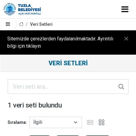
Veri Setleri
Sitemizde çerezlerden faydalanılmaktadır. Ayrıntılı
bilgi için tıklayın
Filtreleme
VERI SETLERI
Sonuçları
ORGANIZASYONLAR
KATEGORILER
1 veri seti bulundu
ETIKETLER
Sıralama
FORMATLAR