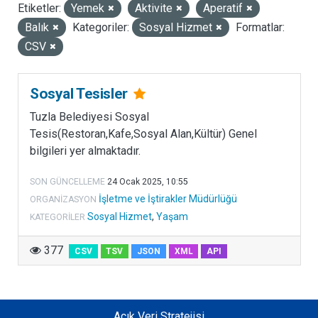
Etiketler:
Yemek
Aktivite
Aperatif
LISANSLAR
Balık
Kategoriler:
Sosyal Hizmet
Formatlar:
CSV
Sosyal Tesisler
Tuzla Belediyesi Sosyal
Tesis(Restoran,Kafe,Sosyal Alan,Kültür) Genel
bilgileri yer almaktadır.
SON GÜNCELLEME
24 Ocak 2025, 10:55
İşletme ve İştirakler Müdürlüğü
ORGANIZASYON
Sosyal Hizmet
,
Yaşam
KATEGORILER
377
CSV
TSV
JSON
XML
API
Açık Veri Stratejisi