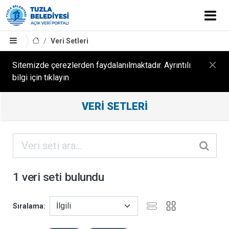
Veri Setleri
Sitemizde çerezlerden faydalanılmaktadır. Ayrıntılı
bilgi için tıklayın
Filtreleme
VERI SETLERI
Sonuçları
ORGANIZASYONLAR
KATEGORILER
1 veri seti bulundu
ETIKETLER
Sıralama
FORMATLAR