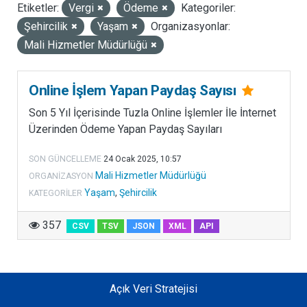
Etiketler:
Vergi
Ödeme
Kategoriler:
LISANSLAR
Şehircilik
Yaşam
Organizasyonlar:
Mali Hizmetler Müdürlüğü
Online İşlem Yapan Paydaş Sayısı
Son 5 Yıl İçerisinde Tuzla Online İşlemler İle İnternet
Üzerinden Ödeme Yapan Paydaş Sayıları
SON GÜNCELLEME
24 Ocak 2025, 10:57
Mali Hizmetler Müdürlüğü
ORGANIZASYON
Yaşam
,
Şehircilik
KATEGORILER
357
CSV
TSV
JSON
XML
API
Açık Veri Stratejisi