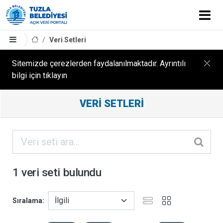
Veri Setleri
Sitemizde çerezlerden faydalanılmaktadır. Ayrıntılı
bilgi için tıklayın
Filtreleme
VERI SETLERI
Sonuçları
ORGANIZASYONLAR
KATEGORILER
1 veri seti bulundu
ETIKETLER
Sıralama
FORMATLAR