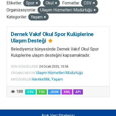
Etiketler:
Spor
Okul
Formatlar:
CSV
LISANSLAR
Organizasyonlar:
Ulaşım Hizmetleri Müdürlüğü
Kategoriler:
Yaşam
Dernek Vakıf Okul Spor Kulüplerine
Ulaşım Desteği
Belediyemiz bünyesinde Dernek Vakıf Okul Spor
Kuluplerine ulaşım desteğini kapsamaktadır.
SON GÜNCELLEME
24 Ocak 2025, 10:56
Ulaşım Hizmetleri Müdürlüğü
ORGANIZASYON
Hareketlilik
,
Yaşam
KATEGORILER
188
CSV
TSV
JSON
XML
API
Açık Veri Stratejisi