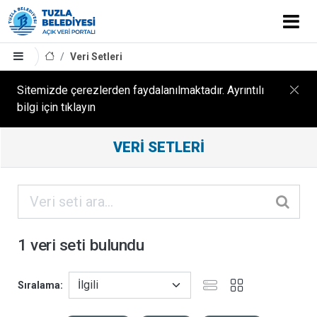
Veri Setleri
Sitemizde çerezlerden faydalanılmaktadır. Ayrıntılı
bilgi için tıklayın
Filtreleme
VERI SETLERI
Sonuçları
ORGANIZASYONLAR
KATEGORILER
1 veri seti bulundu
ETIKETLER
Sıralama
FORMATLAR