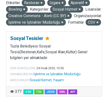
Etiketler:
Restoran
Izgara
Aperatif
LISANSLAR
Bowling
Kategoriler:
Sosyal Hizmet
Lisanslar:
Creative Commons - Alıntı (CC BY)
Organizasyonlar:
İşletme ve İştirakler Müdürlüğü
Formatlar:
CSV
Sosyal Tesisler
Tuzla Belediyesi Sosyal
Tesis(Restoran,Kafe,Sosyal Alan,Kültür) Genel
bilgileri yer almaktadır.
SON GÜNCELLEME
24 Ocak 2025, 10:55
İşletme ve İştirakler Müdürlüğü
ORGANIZASYON
Sosyal Hizmet
,
Yaşam
KATEGORILER
377
CSV
TSV
JSON
XML
API