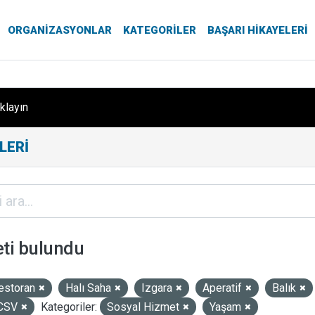
ORGANIZASYONLAR
KATEGORILER
BAŞARI HIKAYELERI
ıklayın
LERI
eti bulundu
estoran
Halı Saha
Izgara
Aperatif
Balık
CSV
Kategoriler:
Sosyal Hizmet
Yaşam