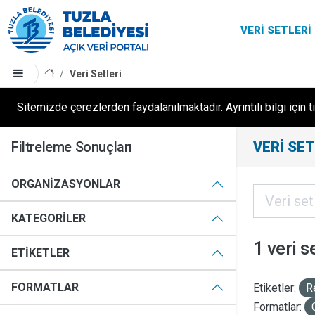
VERI SETLERI
Veri Setleri
Sitemizde çerezlerden faydalanılmaktadır. Ayrıntılı bilgi için t
Filtreleme Sonuçları
VERI SET
ORGANIZASYONLAR
KATEGORILER
1 veri s
ETIKETLER
FORMATLAR
Etiketler:
R
Formatlar: