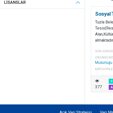
LISANSLAR
Sosyal 
Tuzla Bel
Tesis(Res
Alan,Kültür
almaktadır
SON GÜNCE
ORGANIZAS
Müdürlüğü
KATEGORILE
C
377
A
Açık Veri Stratejisi
Veri Ma