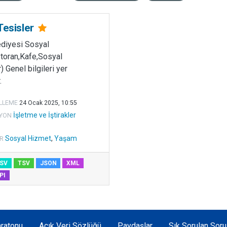
Tesisler
ediyesi Sosyal
toran,Kafe,Sosyal
) Genel bilgileri yer
.
LLEME
24 Ocak 2025, 10:55
İşletme ve İştirakler
YON
Sosyal Hizmet
,
Yaşam
R
SV
TSV
JSON
XML
PI
ratonu
Açık Veri Sözlüğü
Paydaşlar
Sık Sorulan Soru