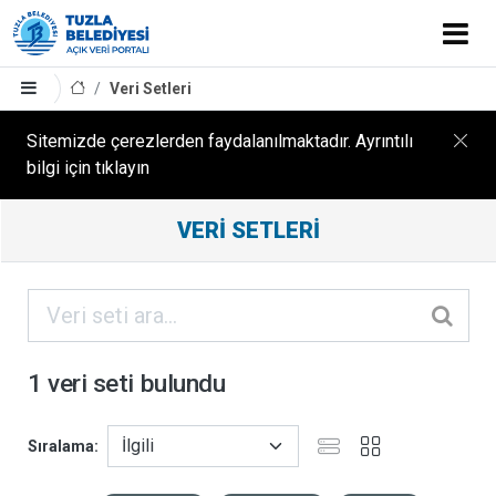
Veri Setleri
Sitemizde çerezlerden faydalanılmaktadır. Ayrıntılı
bilgi için tıklayın
Filtreleme
VERI SETLERI
Sonuçları
ORGANIZASYONLAR
KATEGORILER
1 veri seti bulundu
ETIKETLER
Sıralama
FORMATLAR