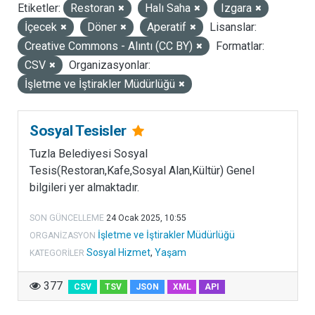
Etiketler:
Restoran
Halı Saha
Izgara
LISANSLAR
İçecek
Döner
Aperatif
Lisanslar:
Creative Commons - Alıntı (CC BY)
Formatlar:
CSV
Organizasyonlar:
İşletme ve İştirakler Müdürlüğü
Sosyal Tesisler
Tuzla Belediyesi Sosyal
Tesis(Restoran,Kafe,Sosyal Alan,Kültür) Genel
bilgileri yer almaktadır.
SON GÜNCELLEME
24 Ocak 2025, 10:55
İşletme ve İştirakler Müdürlüğü
ORGANIZASYON
Sosyal Hizmet
,
Yaşam
KATEGORILER
377
CSV
TSV
JSON
XML
API