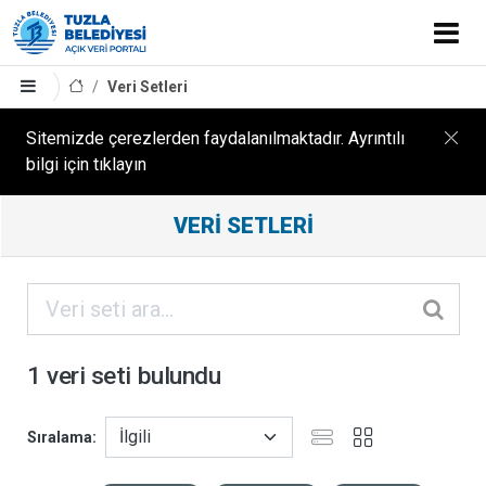
Veri Setleri
Sitemizde çerezlerden faydalanılmaktadır. Ayrıntılı
bilgi için tıklayın
Filtreleme
VERI SETLERI
Sonuçları
ORGANIZASYONLAR
KATEGORILER
1 veri seti bulundu
ETIKETLER
Sıralama
FORMATLAR