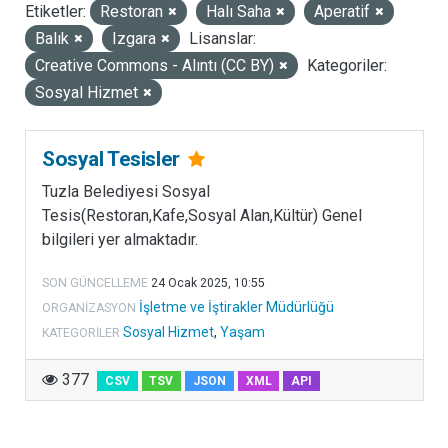
Etiketler:
Restoran
Halı Saha
Aperatif
LISANSLAR
Balık
Izgara
Lisanslar:
Creative Commons - Alıntı (CC BY)
Kategoriler:
Sosyal Hizmet
Sosyal Tesisler
Tuzla Belediyesi Sosyal
Tesis(Restoran,Kafe,Sosyal Alan,Kültür) Genel
bilgileri yer almaktadır.
SON GÜNCELLEME
24 Ocak 2025, 10:55
İşletme ve İştirakler Müdürlüğü
ORGANIZASYON
Sosyal Hizmet
,
Yaşam
KATEGORILER
377
CSV
TSV
JSON
XML
API