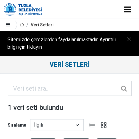
Veri Setleri
Sitemizde çerezlerden faydalanılmaktadır. Ayrıntılı
bilgi için tıklayın
Filtreleme
VERI SETLERI
Sonuçları
ORGANIZASYONLAR
KATEGORILER
1 veri seti bulundu
ETIKETLER
Sıralama
FORMATLAR