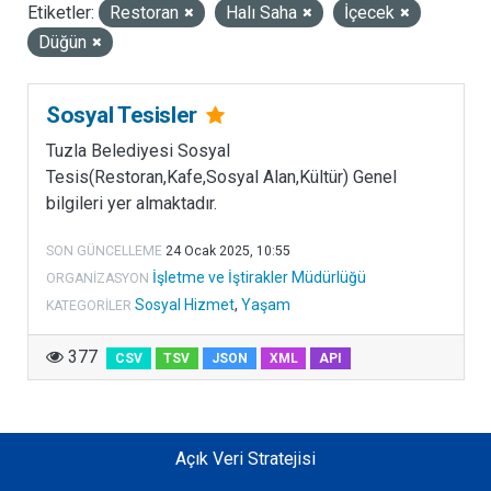
Etiketler:
Restoran
Halı Saha
İçecek
LISANSLAR
Düğün
Sosyal Tesisler
Tuzla Belediyesi Sosyal
Tesis(Restoran,Kafe,Sosyal Alan,Kültür) Genel
bilgileri yer almaktadır.
SON GÜNCELLEME
24 Ocak 2025, 10:55
İşletme ve İştirakler Müdürlüğü
ORGANIZASYON
Sosyal Hizmet
,
Yaşam
KATEGORILER
377
CSV
TSV
JSON
XML
API
Açık Veri Stratejisi