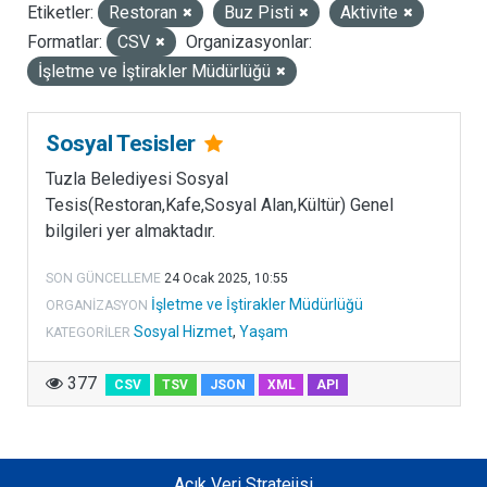
Etiketler:
Restoran
Buz Pisti
Aktivite
LISANSLAR
Formatlar:
CSV
Organizasyonlar:
İşletme ve İştirakler Müdürlüğü
Sosyal Tesisler
Tuzla Belediyesi Sosyal
Tesis(Restoran,Kafe,Sosyal Alan,Kültür) Genel
bilgileri yer almaktadır.
SON GÜNCELLEME
24 Ocak 2025, 10:55
İşletme ve İştirakler Müdürlüğü
ORGANIZASYON
Sosyal Hizmet
,
Yaşam
KATEGORILER
377
CSV
TSV
JSON
XML
API
Açık Veri Stratejisi