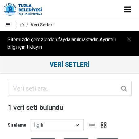
Veri Setleri
Sitemizde çerezlerden faydalanılmaktadır. Ayrıntılı
bilgi için tıklayın
Filtreleme
VERI SETLERI
Sonuçları
ORGANIZASYONLAR
KATEGORILER
1 veri seti bulundu
ETIKETLER
Sıralama
FORMATLAR