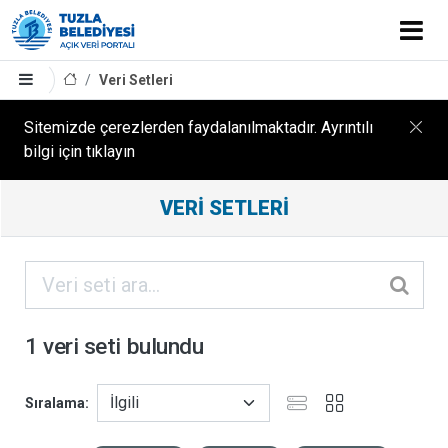
Veri Setleri
Sitemizde çerezlerden faydalanılmaktadır. Ayrıntılı
bilgi için tıklayın
Filtreleme
VERI SETLERI
Sonuçları
ORGANIZASYONLAR
KATEGORILER
1 veri seti bulundu
ETIKETLER
Sıralama
FORMATLAR