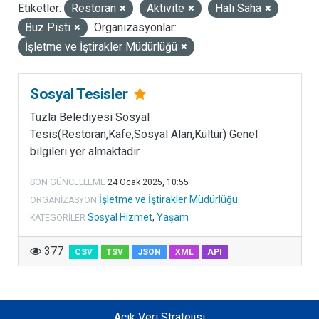
Etiketler:
Restoran
Aktivite
Halı Saha
LISANSLAR
Buz Pisti
Organizasyonlar:
İşletme ve İştirakler Müdürlüğü
Sosyal Tesisler
Tuzla Belediyesi Sosyal
Tesis(Restoran,Kafe,Sosyal Alan,Kültür) Genel
bilgileri yer almaktadır.
SON GÜNCELLEME
24 Ocak 2025, 10:55
İşletme ve İştirakler Müdürlüğü
ORGANIZASYON
Sosyal Hizmet
,
Yaşam
KATEGORILER
377
CSV
TSV
JSON
XML
API
Açık Veri Stratejisi