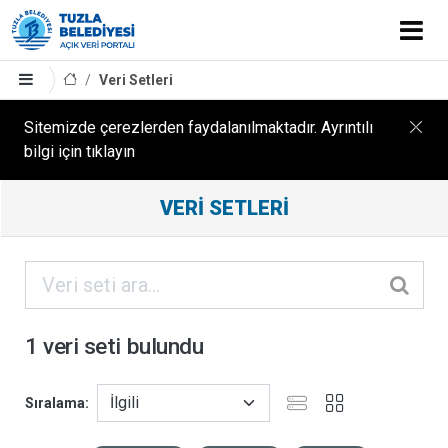
Veri Setleri
Sitemizde çerezlerden faydalanılmaktadır. Ayrıntılı
bilgi için tıklayın
Filtreleme
VERI SETLERI
Sonuçları
ORGANIZASYONLAR
KATEGORILER
1 veri seti bulundu
ETIKETLER
Sıralama
FORMATLAR