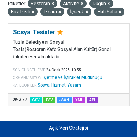
Etiketler:
Restoran
Aktivite
Düğün
LISANSLAR
Buz Pisti
Izgara
İçecek
Halı Saha
Sosyal Tesisler
Tuzla Belediyesi Sosyal
Tesis(Restoran,Kafe,Sosyal Alan,Kültür) Genel
bilgileri yer almaktadır.
SON GÜNCELLEME
24 Ocak 2025, 10:55
İşletme ve İştirakler Müdürlüğü
ORGANIZASYON
Sosyal Hizmet
,
Yaşam
KATEGORILER
377
CSV
TSV
JSON
XML
API
Açık Veri Stratejisi