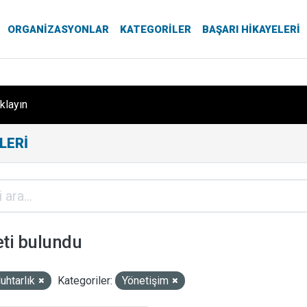
ORGANIZASYONLAR
KATEGORILER
BAŞARI HIKAYELERI
ıklayın
LERI
eti bulundu
uhtarlık
Kategoriler:
Yönetişim