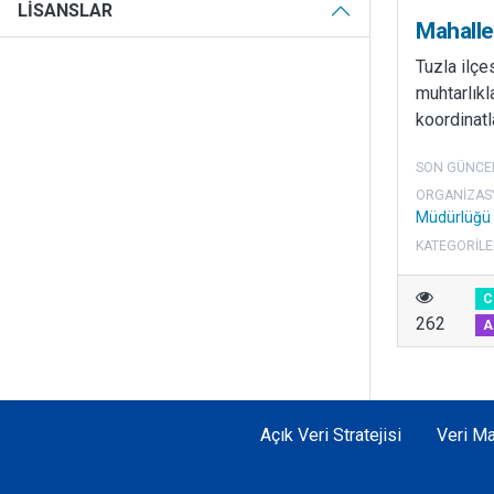
LISANSLAR
Mahalle
Tuzla ilçe
muhtarlıkla
koordinatl
SON GÜNCE
ORGANIZAS
Müdürlüğü
KATEGORILE
C
262
A
Açık Veri Stratejisi
Veri Ma