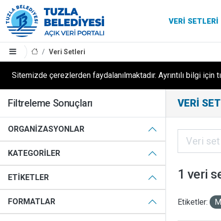
VERI SETLERI
Veri Setleri
Sitemizde çerezlerden faydalanılmaktadır. Ayrıntılı bilgi için t
Filtreleme Sonuçları
VERI SET
ORGANIZASYONLAR
KATEGORILER
1 veri s
ETIKETLER
FORMATLAR
Etiketler:
M