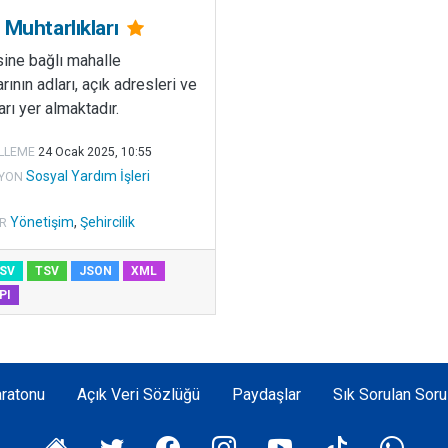
 Muhtarlıkları
sine bağlı mahalle
rının adları, açık adresleri ve
arı yer almaktadır.
LLEME
24 Ocak 2025, 10:55
Sosyal Yardım İşleri
YON
Yönetişim
,
Şehircilik
R
SV
TSV
JSON
XML
PI
ratonu
Açık Veri Sözlüğü
Paydaşlar
Sık Sorulan Soru