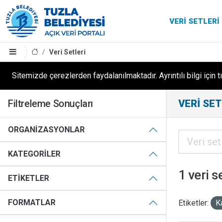
VERI SETLERI
Veri Setleri
Sitemizde çerezlerden faydalanılmaktadır. Ayrıntılı bilgi için t
Filtreleme Sonuçları
VERI SET
ORGANIZASYONLAR
KATEGORILER
1 veri s
ETIKETLER
FORMATLAR
Etiketler:
K