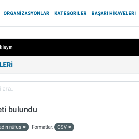
ORGANIZASYONLAR
KATEGORILER
BAŞARI HIKAYELERI
ıklayın
LERI
eti bulundu
adın nüfus
Formatlar:
CSV