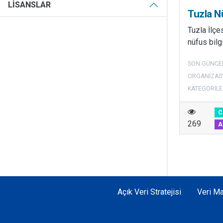
LISANSLAR
Tuzla N
Tuzla İlç
nüfus bilg
SON GÜNCE
ORGANIZAS
KATEGORILE
C
269
A
Açık Veri Stratejisi
Veri Ma