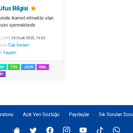
üfus Bilgisi
esinde ikamet etmekte olan
isini içermektedir.
LLEME
24 Ocak 2025, 10:53
Tüik Verileri
YON
Yaşam
R
SV
TSV
JSON
XML
PI
ratonu
Açık Veri Sözlüğü
Paydaşlar
Sık Sorulan Soru