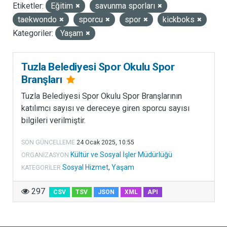
Etiketler:
Eğitim
savunma sporları
LISANSLAR
taekwondo
sporcu
spor
kickboks
Kategoriler:
Yaşam
Tuzla Belediyesi Spor Okulu Spor
Branşları
Tuzla Belediyesi Spor Okulu Spor Branşlarının
katılımcı sayısı ve dereceye giren sporcu sayısı
bilgileri verilmiştir.
SON GÜNCELLEME
24 Ocak 2025, 10:55
Kültür ve Sosyal İşler Müdürlüğü
ORGANIZASYON
Sosyal Hizmet
,
Yaşam
KATEGORILER
297
CSV
TSV
JSON
XML
API