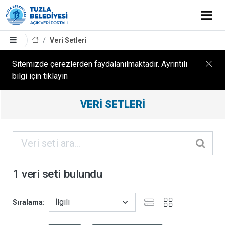
Veri Setleri
Sitemizde çerezlerden faydalanılmaktadır. Ayrıntılı
bilgi için tıklayın
Filtreleme
VERI SETLERI
Sonuçları
ORGANIZASYONLAR
KATEGORILER
1 veri seti bulundu
ETIKETLER
Sıralama
FORMATLAR