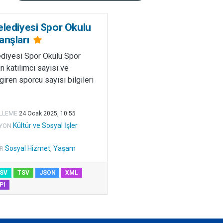
elediyesi Spor Okulu
anşları
ediyesi Spor Okulu Spor
ın katılımcı sayısı ve
iren sporcu sayısı bilgileri
LLEME
24 Ocak 2025, 10:55
Kültür ve Sosyal İşler
YON
Sosyal Hizmet
,
Yaşam
R
SV
TSV
JSON
XML
PI