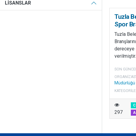
LISANSLAR
Tuzla B
Spor Br
Tuzla Bel
Branşların
dereceye g
verilmiştir.
SON GÜNCE
ORGANIZAS
Müdürlüğü
KATEGORILE
C
297
A