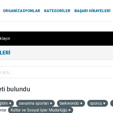
ORGANIZASYONLAR
KATEGORILER
BAŞARI HIKAYELERI
ıklayın
LERI
eti bulundu
ğitim
savunma sporları
taekwondo
sporcu
lar:
Kültür ve Sosyal İşler Müdürlüğü