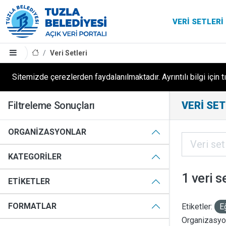
VERI SETLERI
Veri Setleri
Sitemizde çerezlerden faydalanılmaktadır. Ayrıntılı bilgi için t
Filtreleme Sonuçları
VERI SET
ORGANIZASYONLAR
KATEGORILER
1 veri s
ETIKETLER
FORMATLAR
Etiketler:
E
Organizasyon