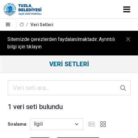
Veri Setleri
Sitemizde çerezlerden faydalanılmaktadır. Ayrıntılı
bilgi için tıklayın
Filtreleme
VERI SETLERI
Sonuçları
ORGANIZASYONLAR
KATEGORILER
1 veri seti bulundu
ETIKETLER
Sıralama
FORMATLAR