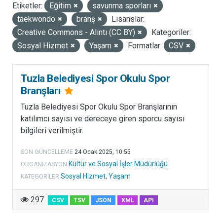
Etiketler:
Eğitim
savunma sporları
LISANSLAR
taekwondo
branş
Lisanslar:
Creative Commons - Alıntı (CC BY)
Kategoriler:
Sosyal Hizmet
Yaşam
Formatlar:
CSV
Tuzla Belediyesi Spor Okulu Spor
Branşları
Tuzla Belediyesi Spor Okulu Spor Branşlarının
katılımcı sayısı ve dereceye giren sporcu sayısı
bilgileri verilmiştir.
SON GÜNCELLEME
24 Ocak 2025, 10:55
Kültür ve Sosyal İşler Müdürlüğü
ORGANIZASYON
Sosyal Hizmet
,
Yaşam
KATEGORILER
297
CSV
TSV
JSON
XML
API