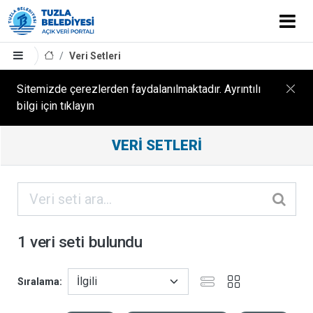
Veri Setleri
Sitemizde çerezlerden faydalanılmaktadır. Ayrıntılı
bilgi için tıklayın
Filtreleme
VERI SETLERI
Sonuçları
ORGANIZASYONLAR
KATEGORILER
1 veri seti bulundu
ETIKETLER
Sıralama
FORMATLAR