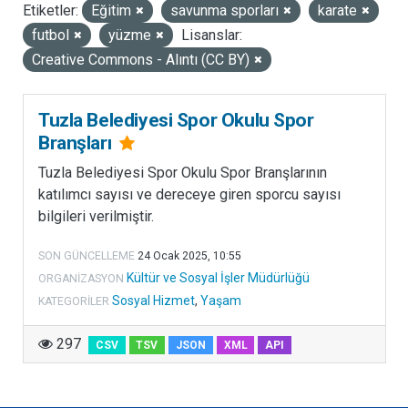
Etiketler:
Eğitim
savunma sporları
karate
LISANSLAR
futbol
yüzme
Lisanslar:
Creative Commons - Alıntı (CC BY)
Tuzla Belediyesi Spor Okulu Spor
Branşları
Tuzla Belediyesi Spor Okulu Spor Branşlarının
katılımcı sayısı ve dereceye giren sporcu sayısı
bilgileri verilmiştir.
SON GÜNCELLEME
24 Ocak 2025, 10:55
Kültür ve Sosyal İşler Müdürlüğü
ORGANIZASYON
Sosyal Hizmet
,
Yaşam
KATEGORILER
297
CSV
TSV
JSON
XML
API