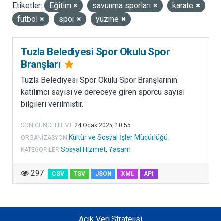
Etiketler:
Eğitim
savunma sporları
karate
LISANSLAR
futbol
spor
yüzme
Tuzla Belediyesi Spor Okulu Spor
Branşları
Tuzla Belediyesi Spor Okulu Spor Branşlarının
katılımcı sayısı ve dereceye giren sporcu sayısı
bilgileri verilmiştir.
SON GÜNCELLEME
24 Ocak 2025, 10:55
Kültür ve Sosyal İşler Müdürlüğü
ORGANIZASYON
Sosyal Hizmet
,
Yaşam
KATEGORILER
297
CSV
TSV
JSON
XML
API
Açık Veri Stratejisi