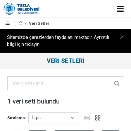
Veri Setleri
Sitemizde çerezlerden faydalanılmaktadır. Ayrıntılı
bilgi için tıklayın
Filtreleme
VERI SETLERI
Sonuçları
ORGANIZASYONLAR
KATEGORILER
1 veri seti bulundu
ETIKETLER
Sıralama
FORMATLAR