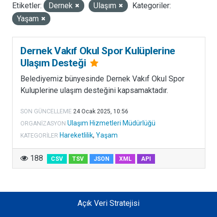
Etiketler:
Dernek
Ulaşım
Kategoriler:
LISANSLAR
Yaşam
Dernek Vakıf Okul Spor Kulüplerine
Ulaşım Desteği
Belediyemiz bünyesinde Dernek Vakıf Okul Spor
Kuluplerine ulaşım desteğini kapsamaktadır.
SON GÜNCELLEME
24 Ocak 2025, 10:56
Ulaşım Hizmetleri Müdürlüğü
ORGANIZASYON
Hareketlilik
,
Yaşam
KATEGORILER
188
CSV
TSV
JSON
XML
API
Açık Veri Stratejisi