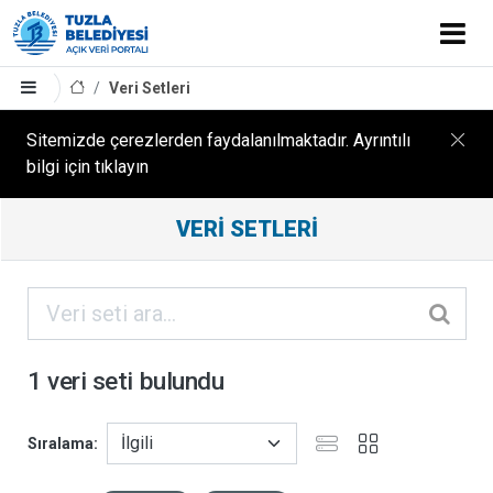
Veri Setleri
Sitemizde çerezlerden faydalanılmaktadır. Ayrıntılı
bilgi için tıklayın
Filtreleme
VERI SETLERI
Sonuçları
ORGANIZASYONLAR
KATEGORILER
1 veri seti bulundu
ETIKETLER
Sıralama
FORMATLAR