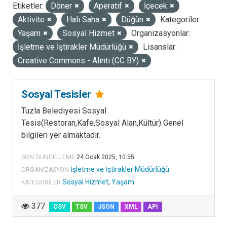
Etiketler:
Döner
Aperatif
İçecek
LISANSLAR
Aktivite
Halı Saha
Düğün
Kategoriler:
Yaşam
Sosyal Hizmet
Organizasyonlar:
İşletme ve İştirakler Müdürlüğü
Lisanslar:
Creative Commons - Alıntı (CC BY)
Sosyal Tesisler
Tuzla Belediyesi Sosyal
Tesis(Restoran,Kafe,Sosyal Alan,Kültür) Genel
bilgileri yer almaktadır.
SON GÜNCELLEME
24 Ocak 2025, 10:55
İşletme ve İştirakler Müdürlüğü
ORGANIZASYON
Sosyal Hizmet
,
Yaşam
KATEGORILER
377
CSV
TSV
JSON
XML
API