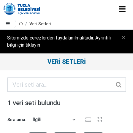
Veri Setleri
Sitemizde çerezlerden faydalanılmaktadır. Ayrıntılı
bilgi için tıklayın
Filtreleme
VERI SETLERI
Sonuçları
ORGANIZASYONLAR
KATEGORILER
1 veri seti bulundu
ETIKETLER
Sıralama
FORMATLAR