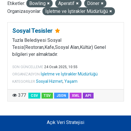
Etiketler:
Bowling
Aperatif
Döner
LISANSLAR
Organizasyonlar:
İşletme ve İştirakler Müdürlüğü
Sosyal Tesisler
Tuzla Belediyesi Sosyal
Tesis(Restoran,Kafe,Sosyal Alan,Kültür) Genel
bilgileri yer almaktadır.
SON GÜNCELLEME
24 Ocak 2025, 10:55
İşletme ve İştirakler Müdürlüğü
ORGANIZASYON
Sosyal Hizmet
,
Yaşam
KATEGORILER
377
CSV
TSV
JSON
XML
API
Açık Veri Stratejisi