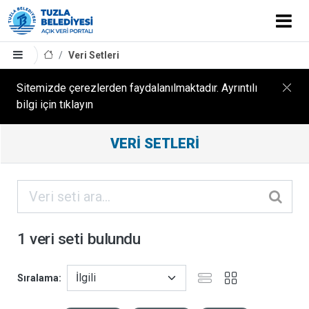
Veri Setleri
Sitemizde çerezlerden faydalanılmaktadır. Ayrıntılı
bilgi için tıklayın
Filtreleme
VERI SETLERI
Sonuçları
ORGANIZASYONLAR
KATEGORILER
1 veri seti bulundu
ETIKETLER
Sıralama
FORMATLAR