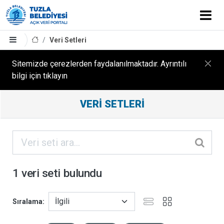
Veri Setleri
Sitemizde çerezlerden faydalanılmaktadır. Ayrıntılı
bilgi için tıklayın
Filtreleme
VERI SETLERI
Sonuçları
ORGANIZASYONLAR
KATEGORILER
1 veri seti bulundu
ETIKETLER
Sıralama
FORMATLAR