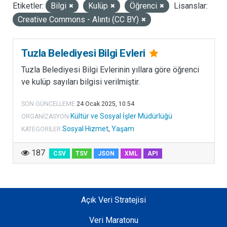
Etiketler:
Bilgi
Kulüp
Öğrenci
Lisanslar:
LISANSLAR
Creative Commons - Alıntı (CC BY)
Tuzla Belediyesi Bilgi Evleri
Tuzla Belediyesi Bilgi Evlerinin yıllara göre öğrenci
ve kulüp sayıları bilgisi verilmiştir.
SON GÜNCELLEME
24 Ocak 2025, 10:54
Kültür ve Sosyal İşler Müdürlüğü
ORGANIZASYON
Sosyal Hizmet
,
Yaşam
KATEGORILER
187
CSV
TSV
JSON
XML
API
Açık Veri Stratejisi
Veri Maratonu