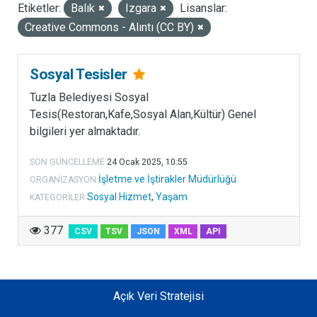
Etiketler:
Balık
Izgara
Lisanslar:
LISANSLAR
Creative Commons - Alıntı (CC BY)
Sosyal Tesisler
Tuzla Belediyesi Sosyal
Tesis(Restoran,Kafe,Sosyal Alan,Kültür) Genel
bilgileri yer almaktadır.
SON GÜNCELLEME
24 Ocak 2025, 10:55
İşletme ve İştirakler Müdürlüğü
ORGANIZASYON
Sosyal Hizmet
,
Yaşam
KATEGORILER
377
CSV
TSV
JSON
XML
API
Açık Veri Stratejisi