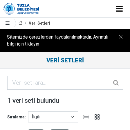
Veri Setleri
Sitemizde çerezlerden faydalanılmaktadır. Ayrıntılı
bilgi için tıklayın
Filtreleme
VERI SETLERI
Sonuçları
ORGANIZASYONLAR
KATEGORILER
1 veri seti bulundu
ETIKETLER
Sıralama
FORMATLAR