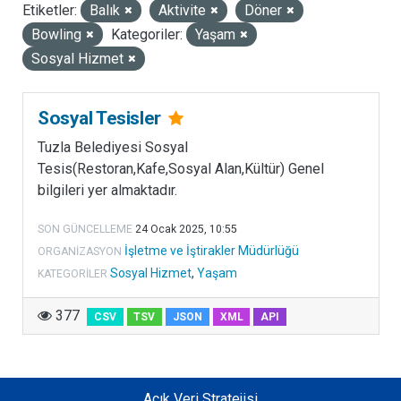
Etiketler:
Balık
Aktivite
Döner
LISANSLAR
Bowling
Kategoriler:
Yaşam
Sosyal Hizmet
Sosyal Tesisler
Tuzla Belediyesi Sosyal
Tesis(Restoran,Kafe,Sosyal Alan,Kültür) Genel
bilgileri yer almaktadır.
SON GÜNCELLEME
24 Ocak 2025, 10:55
İşletme ve İştirakler Müdürlüğü
ORGANIZASYON
Sosyal Hizmet
,
Yaşam
KATEGORILER
377
CSV
TSV
JSON
XML
API
Açık Veri Stratejisi