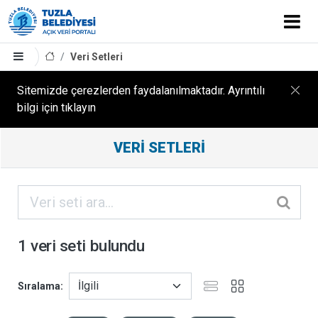
Veri Setleri
Sitemizde çerezlerden faydalanılmaktadır. Ayrıntılı
bilgi için tıklayın
Filtreleme
VERI SETLERI
Sonuçları
ORGANIZASYONLAR
KATEGORILER
1 veri seti bulundu
ETIKETLER
Sıralama
FORMATLAR