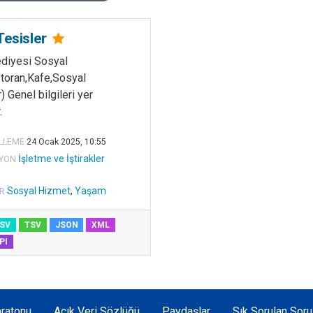
Tesisler
ediyesi Sosyal
toran,Kafe,Sosyal
) Genel bilgileri yer
.
LLEME
24 Ocak 2025, 10:55
İşletme ve İştirakler
YON
Sosyal Hizmet
,
Yaşam
R
SV
TSV
JSON
XML
PI
ratonu
Açık Veri Sözlüğü
Paydaşlar
Sık Sorulan Soru