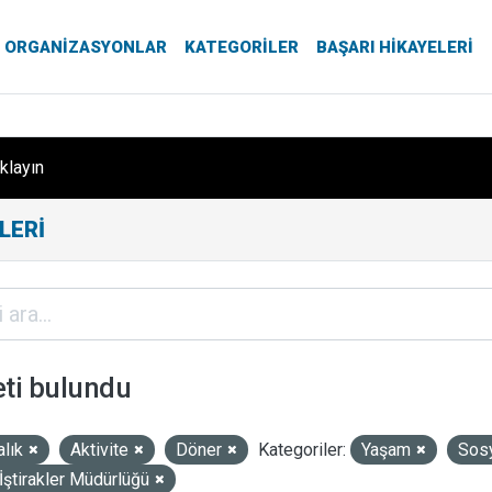
ORGANIZASYONLAR
KATEGORILER
BAŞARI HIKAYELERI
ıklayın
LERI
eti bulundu
alık
Aktivite
Döner
Kategoriler:
Yaşam
Sos
İştirakler Müdürlüğü