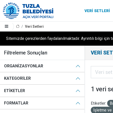
VERI SETLERI
Veri Setleri
Sitemizde çerezlerden faydalanılmaktadır. Ayrıntılı bilgi için t
Filtreleme Sonuçları
VERI SET
ORGANIZASYONLAR
KATEGORILER
1 veri s
ETIKETLER
FORMATLAR
Etiketler:
B
İşletme ve 