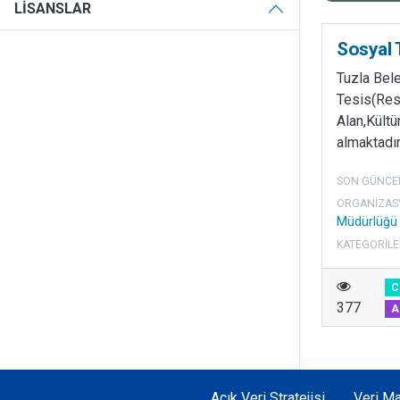
LISANSLAR
Sosyal 
Tuzla Bel
Tesis(Res
Alan,Kültür
almaktadır
SON GÜNCE
ORGANIZAS
Müdürlüğü
KATEGORILE
C
377
A
Açık Veri Stratejisi
Veri Ma