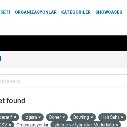
 SETI
ORGANIZASYONLAR
KATEGORILER
SHOWCASES
I
et found
peratif
Izgara
Döner
Bowling
Halı Saha
CSV
Organizasyonlar:
İşletme ve İştirakler Müdürlüğü