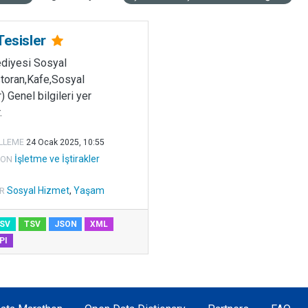
Tesisler
ediyesi Sosyal
toran,Kafe,Sosyal
) Genel bilgileri yer
.
LLEME
24 Ocak 2025, 10:55
İşletme ve İştirakler
ION
Sosyal Hizmet
,
Yaşam
R
SV
TSV
JSON
XML
PI