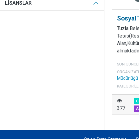
LISANSLAR
Sosyal 
Tuzla Bel
Tesis(Res
Alan,Kültür
almaktadır
SON GÜNCE
ORGANIZAT
Müdürlüğü
KATEGORILE
C
377
A