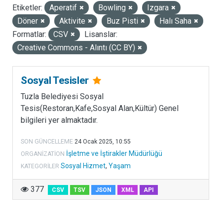
Etiketler:
Aperatif
Bowling
Izgara
LISANSLAR
Döner
Aktivite
Buz Pisti
Halı Saha
Formatlar:
CSV
Lisanslar:
Creative Commons - Alıntı (CC BY)
Sosyal Tesisler
Tuzla Belediyesi Sosyal
Tesis(Restoran,Kafe,Sosyal Alan,Kültür) Genel
bilgileri yer almaktadır.
SON GÜNCELLEME
24 Ocak 2025, 10:55
İşletme ve İştirakler Müdürlüğü
ORGANIZATION
Sosyal Hizmet
,
Yaşam
KATEGORILER
377
CSV
TSV
JSON
XML
API