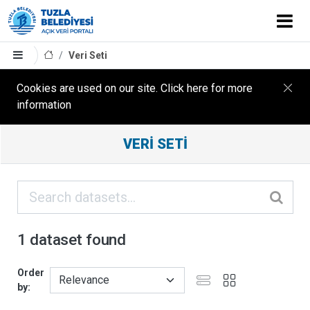
Veri Seti
Cookies are used on our site. Click here for more
information
Filter
VERI SETI
Results
ORGANIZASYONLAR
KATEGORILER
1 dataset found
ETIKETLER
Order
by
FORMATLAR