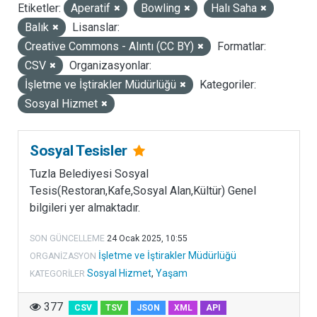
Etiketler:
Aperatif
Bowling
Halı Saha
LISANSLAR
Balık
Lisanslar:
Creative Commons - Alıntı (CC BY)
Formatlar:
CSV
Organizasyonlar:
İşletme ve İştirakler Müdürlüğü
Kategoriler:
Sosyal Hizmet
Sosyal Tesisler
Tuzla Belediyesi Sosyal
Tesis(Restoran,Kafe,Sosyal Alan,Kültür) Genel
bilgileri yer almaktadır.
SON GÜNCELLEME
24 Ocak 2025, 10:55
İşletme ve İştirakler Müdürlüğü
ORGANIZASYON
Sosyal Hizmet
,
Yaşam
KATEGORILER
377
CSV
TSV
JSON
XML
API