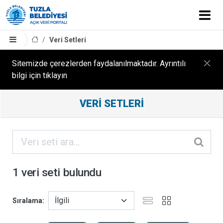
Veri Setleri
Sitemizde çerezlerden faydalanılmaktadır. Ayrıntılı
bilgi için tıklayın
Filtreleme
VERI SETLERI
Sonuçları
ORGANIZASYONLAR
KATEGORILER
1 veri seti bulundu
ETIKETLER
Sıralama
FORMATLAR