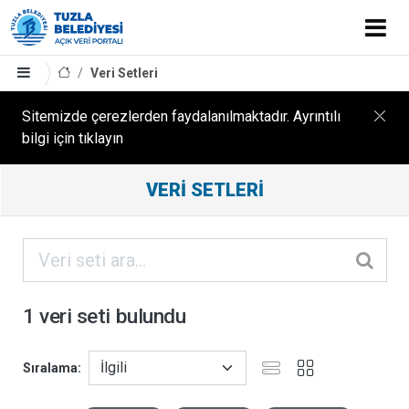
Veri Setleri
Sitemizde çerezlerden faydalanılmaktadır. Ayrıntılı
bilgi için tıklayın
Filtreleme
VERI SETLERI
Sonuçları
ORGANIZASYONLAR
KATEGORILER
1 veri seti bulundu
ETIKETLER
Sıralama
FORMATLAR