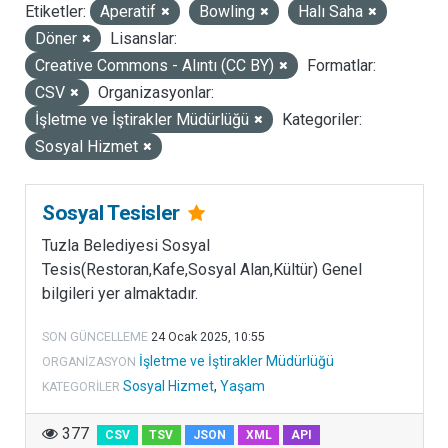
Etiketler:
Aperatif
Bowling
Halı Saha
LISANSLAR
Döner
Lisanslar:
Creative Commons - Alıntı (CC BY)
Formatlar:
CSV
Organizasyonlar:
İşletme ve İştirakler Müdürlüğü
Kategoriler:
Sosyal Hizmet
Sosyal Tesisler
Tuzla Belediyesi Sosyal
Tesis(Restoran,Kafe,Sosyal Alan,Kültür) Genel
bilgileri yer almaktadır.
SON GÜNCELLEME
24 Ocak 2025, 10:55
İşletme ve İştirakler Müdürlüğü
ORGANIZASYON
Sosyal Hizmet
,
Yaşam
KATEGORILER
377
CSV
TSV
JSON
XML
API