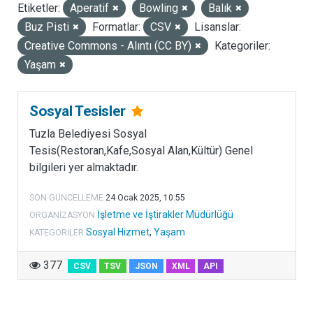
Etiketler:
Aperatif
Bowling
Balık
LISANSLAR
Buz Pisti
Formatlar:
CSV
Lisanslar:
Creative Commons - Alıntı (CC BY)
Kategoriler:
Yaşam
Sosyal Tesisler
Tuzla Belediyesi Sosyal
Tesis(Restoran,Kafe,Sosyal Alan,Kültür) Genel
bilgileri yer almaktadır.
SON GÜNCELLEME
24 Ocak 2025, 10:55
İşletme ve İştirakler Müdürlüğü
ORGANIZASYON
Sosyal Hizmet
,
Yaşam
KATEGORILER
377
CSV
TSV
JSON
XML
API