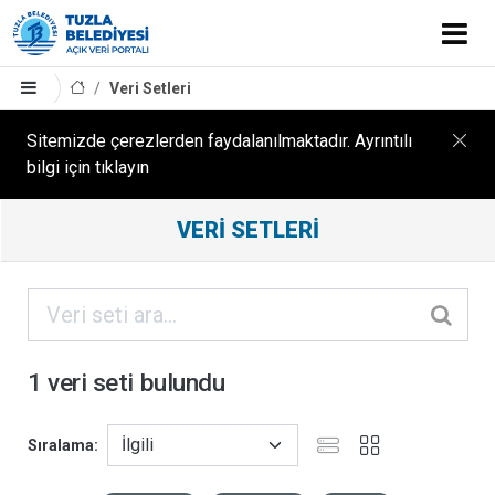
Veri Setleri
Sitemizde çerezlerden faydalanılmaktadır. Ayrıntılı
bilgi için tıklayın
Filtreleme
VERI SETLERI
Sonuçları
ORGANIZASYONLAR
KATEGORILER
1 veri seti bulundu
ETIKETLER
Sıralama
FORMATLAR