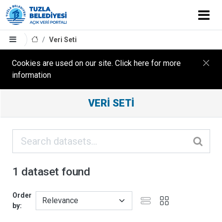
Veri Seti
Cookies are used on our site. Click here for more
information
Filter
VERI SETI
Results
ORGANIZASYONLAR
KATEGORILER
1 dataset found
ETIKETLER
Order
by
FORMATLAR