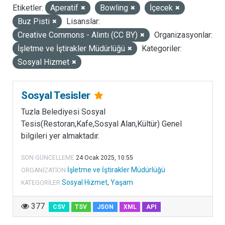
Etiketler:
Aperatif
Bowling
İçecek
LISANSLAR
Buz Pisti
Lisanslar:
Creative Commons - Alıntı (CC BY)
Organizasyonlar:
İşletme ve İştirakler Müdürlüğü
Kategoriler:
Sosyal Hizmet
Sosyal Tesisler
Tuzla Belediyesi Sosyal
Tesis(Restoran,Kafe,Sosyal Alan,Kültür) Genel
bilgileri yer almaktadır.
SON GÜNCELLEME
24 Ocak 2025, 10:55
İşletme ve İştirakler Müdürlüğü
ORGANIZATION
Sosyal Hizmet
,
Yaşam
KATEGORILER
377
CSV
TSV
JSON
XML
API