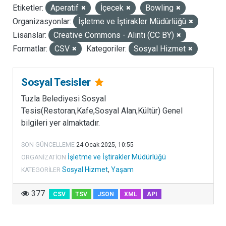
Etiketler:
Aperatif
İçecek
Bowling
LISANSLAR
Organizasyonlar:
İşletme ve İştirakler Müdürlüğü
Lisanslar:
Creative Commons - Alıntı (CC BY)
Formatlar:
CSV
Kategoriler:
Sosyal Hizmet
Sosyal Tesisler
Tuzla Belediyesi Sosyal
Tesis(Restoran,Kafe,Sosyal Alan,Kültür) Genel
bilgileri yer almaktadır.
SON GÜNCELLEME
24 Ocak 2025, 10:55
İşletme ve İştirakler Müdürlüğü
ORGANIZATION
Sosyal Hizmet
,
Yaşam
KATEGORILER
377
CSV
TSV
JSON
XML
API