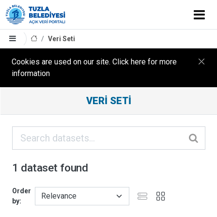
Veri Seti
Cookies are used on our site. Click here for more
information
Filter
VERI SETI
Results
ORGANIZASYONLAR
KATEGORILER
1 dataset found
ETIKETLER
Order
by
FORMATLAR