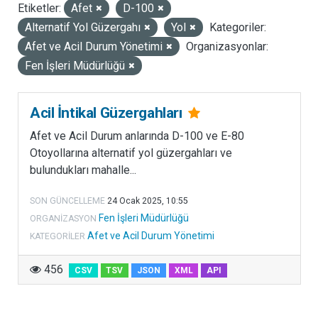
Etiketler:
Afet
D-100
LISANSLAR
Alternatif Yol Güzergahı
Yol
Kategoriler:
Afet ve Acil Durum Yönetimi
Organizasyonlar:
Fen İşleri Müdürlüğü
Acil İntikal Güzergahları
Afet ve Acil Durum anlarında D-100 ve E-80
Otoyollarına alternatif yol güzergahları ve
bulundukları mahalle...
SON GÜNCELLEME
24 Ocak 2025, 10:55
Fen İşleri Müdürlüğü
ORGANIZASYON
Afet ve Acil Durum Yönetimi
KATEGORILER
456
CSV
TSV
JSON
XML
API