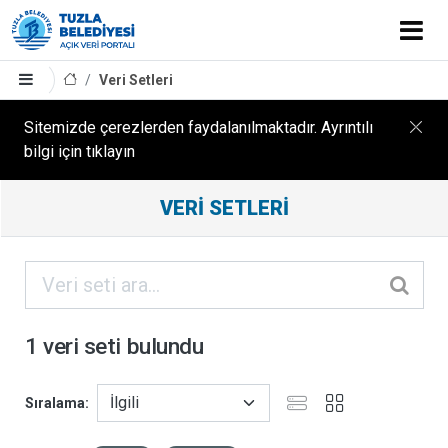
Veri Setleri
Sitemizde çerezlerden faydalanılmaktadır. Ayrıntılı
bilgi için tıklayın
Filtreleme
VERI SETLERI
Sonuçları
ORGANIZASYONLAR
KATEGORILER
1 veri seti bulundu
ETIKETLER
Sıralama
FORMATLAR